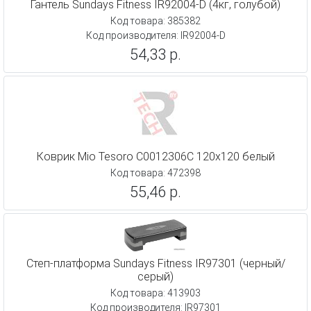
Гантель Sundays Fitness IR92004-D (4кг, голубой)
Код товара: 385382
Код производителя: IR92004-D
54,33 р.
Коврик Mio Tesoro C0012306C 120х120 белый
Код товара: 472398
55,46 р.
Степ-платформа Sundays Fitness IR97301 (черный/
серый)
Код товара: 413903
Код производителя: IR97301