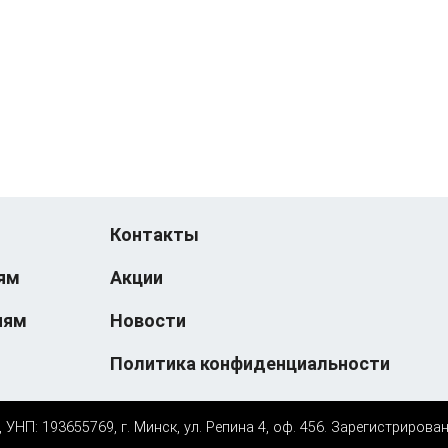
Контакты
ям
Акции
иям
Новости
Политика конфиденциальности
НП: 193655769, г. Минск, ул. Репина 4, оф. 456. Зарегистрирова
к-еусрюин - кеусрюин - r-tech.by - эртеч - артеч - эртек - артек