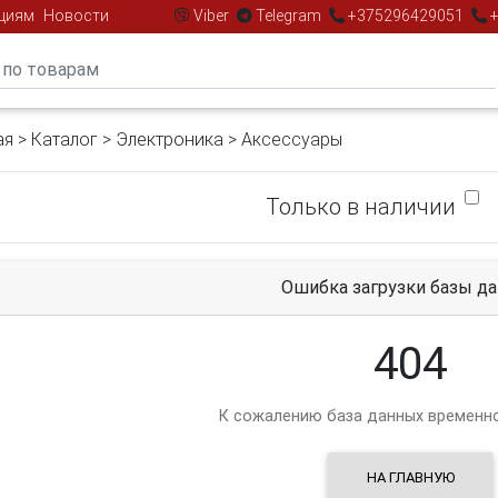
циям
Новости
Viber
Telegram
+375296429051
+
ая
>
Каталог
>
Электроника
> Аксессуары
Только в наличии
Ошибка загрузки базы д
404
К сожалению база данных временно
НА ГЛАВНУЮ