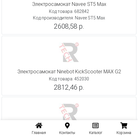
Электросамокат Navee ST5 Max
Код товара: 682842
Код производителя: Navee ST5 Max
2608,58 р.
Электросамокат Ninebot KickScooter MAX G2
Код товара: 452030
2812,46 р.
Электроскутер Mizar Aria MZ14ARIA
Главная
Контакты
Каталог
Корзина