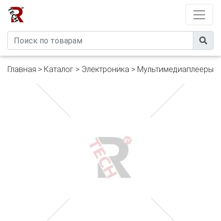
Developed by
eXtremeComp
Главная
>
Каталог
>
Электроника
>
Мультимедиаплееры