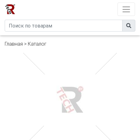
Developed by
eXtremeComp
Главная
>
Каталог