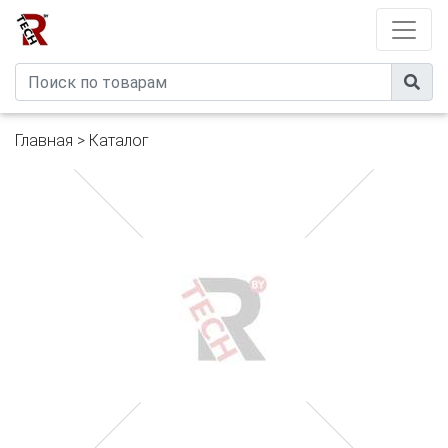
Developed by
eXtremeComp
Главная
>
Каталог