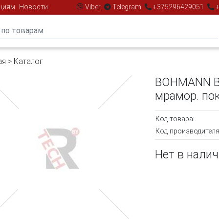
циям
Новости
Viber
Telegram
+375296429051
+
ая
>
Каталог
BOHMANN BH
мрамор. пок
Код товара:
Код производителя
Нет в нали