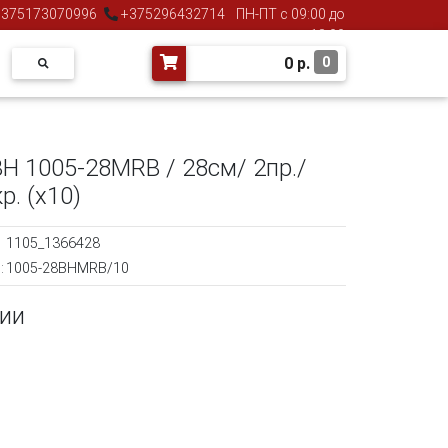
375173070996
+375296432714
ПН-ПТ с 09:00 до
18:00
0
р.
0
 1005-28MRB / 28см/ 2пр./
р. (х10)
1105_1366428
:
1005-28BHMRB/10
чии