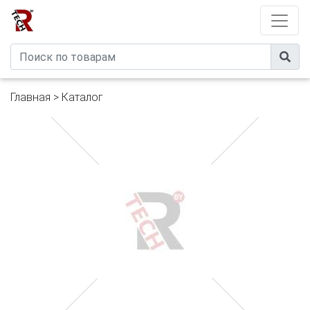
Developed by
eXtremeComp
Главная
>
Каталог