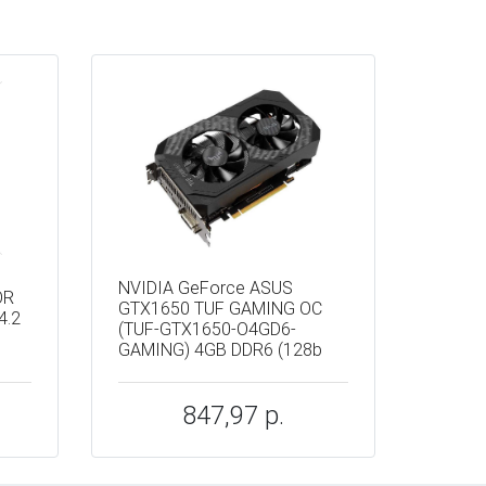
NVIDIA GeForce ASUS
OR
GTX1650 TUF GAMING OC
4.2
(TUF-GTX1650-O4GD6-
1
GAMING) 4GB DDR6 (128b
847,97 р.