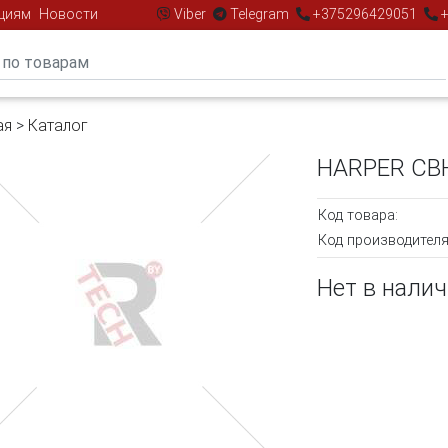
циям
Новости
Viber
Telegram
+375296429051
+
ая
>
Каталог
HARPER CB
Код товара:
Код производителя
Нет в нали