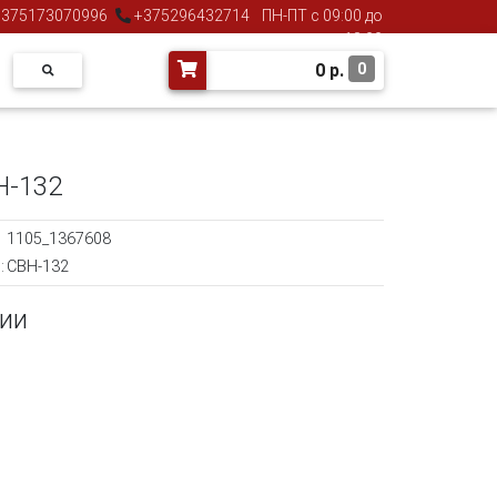
375173070996
+375296432714
ПН-ПТ с 09:00 до
18:00
0
р.
0
H-132
1105_1367608
:
CBH-132
чии