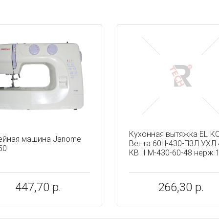
ы
Кухонная вытяжка ELIK
йная машина Janome
Вента 60Н-430-П3Л УХЛ 
50
КВ II М-430-60-48 нерж 
447,70 р.
266,30 р.