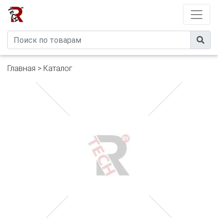
Developed by
eXtremeComp
Главная
>
Каталог