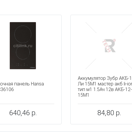
ы
Аккумулятор Зубр АКБ-1
очная панель Hansa
Ли 15М1 мастер акб li-io
36106
тип м1 1.5Ач 12в АКБ-12
15М1
640,46 р.
84,80 р.