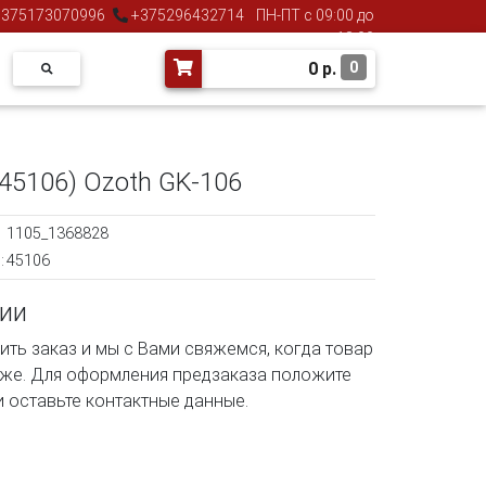
375173070996
+375296432714
ПН-ПТ с 09:00 до
18:00
0
р.
0
45106) Ozoth GK-106
1105_1368828
:
45106
чии
ть заказ и мы с Вами свяжемся, когда товар
аже. Для оформления предзаказа положите
и оставьте контактные данные.