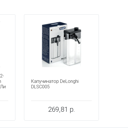
2-
n
Капучинатор DeLonghi
-Ли
DLSC005
269,81 р.