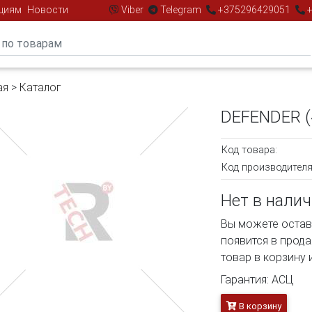
циям
Новости
Viber
Telegram
+375296429051
+
ая
>
Каталог
DEFENDER (
Код товара:
Код производителя
Нет в нали
Вы можете остави
появится в прод
товар в корзину 
Гарантия: АСЦ
В корзину