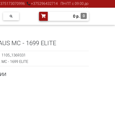
375173070996
+375296432714
ПН-ПТ с 09:00 до
18:00
0
р.
0
S MC - 1699 ELITE
1105_1369331
:
MC - 1699 ELITE
чии