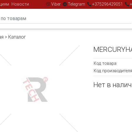
циям
Новости
Viber
Telegram
+375296429051
+
ая
>
Каталог
MERCURYHAU
Код товара:
Код производителя
Нет в нали