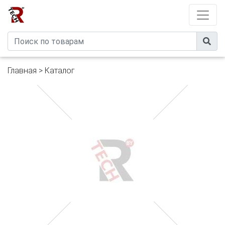
Developed by
eXtremeComp
Главная
>
Каталог