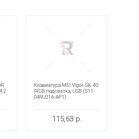
OR
Клавиатура MSI Vigor GK-40
4.2
(RGB подсветка, USB (S11-
1
04RU216-AP1)
115,63 р.