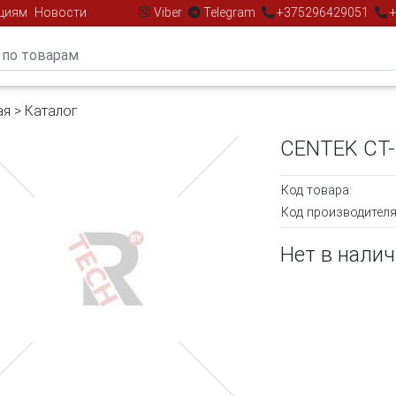
циям
Новости
Viber
Telegram
+375296429051
+
ая
>
Каталог
CENTEK CT-
Код товара:
Код производителя
Нет в нали