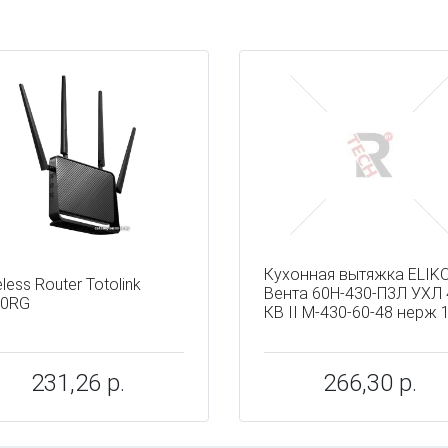
ы
Кухонная вытяжка ELIK
less Router Totolink
Вента 60Н-430-П3Л УХЛ 
50RG
КВ II М-430-60-48 нерж 
231,26 р.
266,30 р.