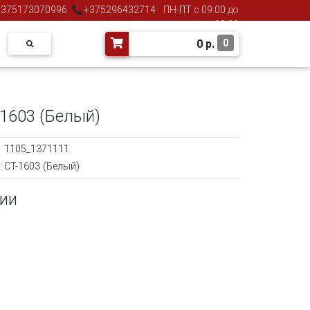
375173070996
+375296432714
ПН-ПТ с 09:00 до
18:00
0
р.
0
1603 (Белый)
1105_1371111
:
CT-1603 (Белый)
чии