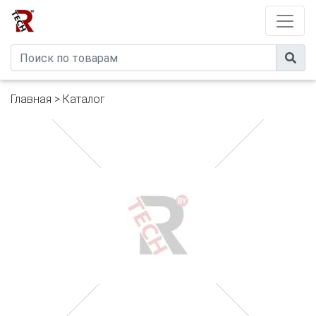
Developed by
eXtremeComp
Главная
>
Каталог