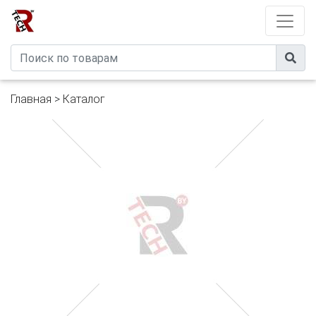
Developed by
eXtremeComp
Главная
>
Каталог