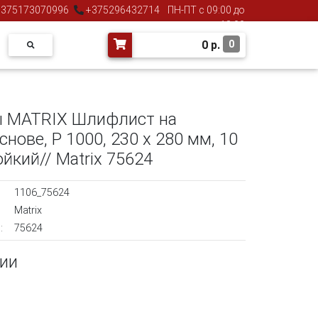
375173070996
+375296432714
ПН-ПТ с 09:00 до
18:00
0
р.
0
 MATRIX Шлифлист на
нове, P 1000, 230 х 280 мм, 10
ойкий// Matrix 75624
1106_75624
Matrix
:
75624
чии