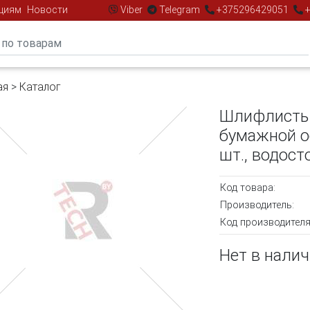
циям
Новости
Viber
Telegram
+375296429051
+
ая
>
Каталог
Шлифлисты
бумажной ос
шт., водост
Код товара:
Производитель:
Код производителя
Нет в нали