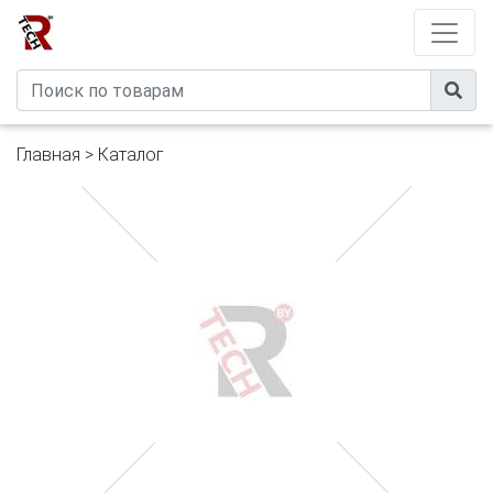
Developed by
eXtremeComp
Главная
>
Каталог