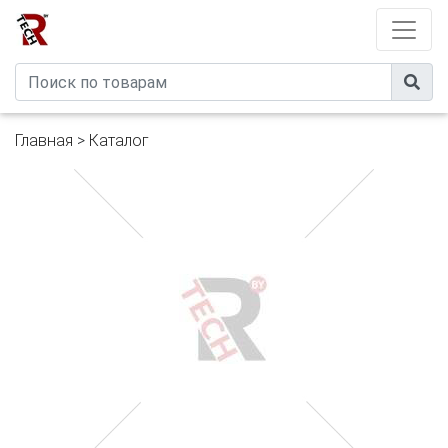
Developed by
eXtremeComp
Главная
>
Каталог