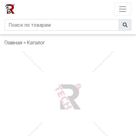
Developed by
eXtremeComp
Главная
>
Каталог