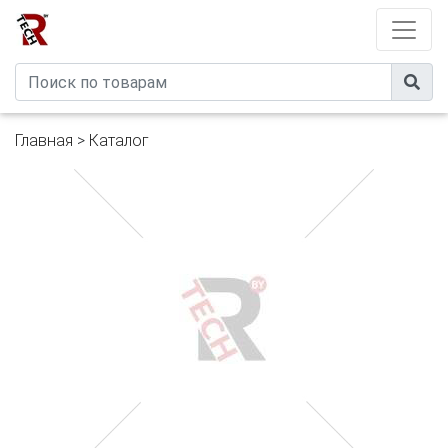
Developed by
eXtremeComp
Главная
>
Каталог