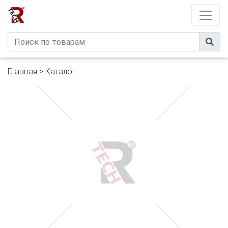
Developed by
eXtremeComp
Главная
>
Каталог