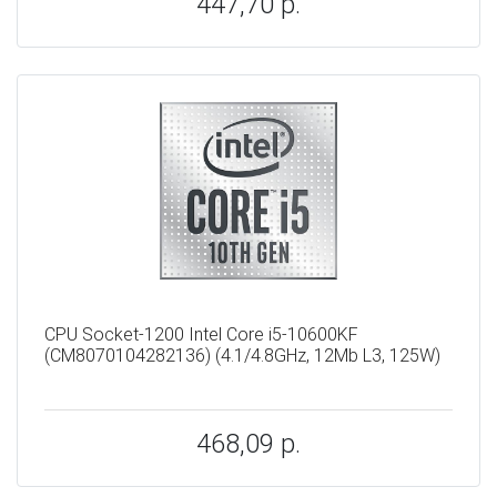
447,70 р.
CPU Socket-1200 Intel Core i5-10600KF
(CM8070104282136) (4.1/4.8GHz, 12Mb L3, 125W)
468,09 р.