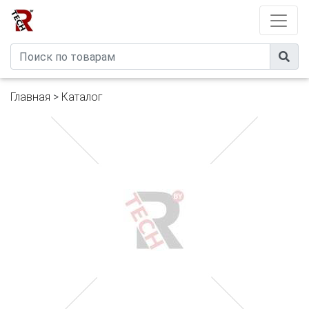
Developed by
eXtremeComp
Главная
>
Каталог