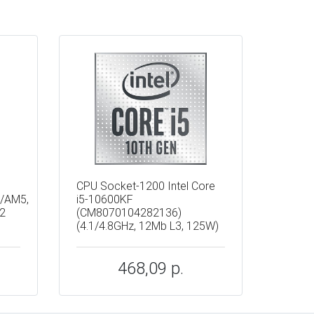
CPU Socket-1200 Intel Core
/AM5,
i5-10600KF
 2
(CM8070104282136)
(4.1/4.8GHz, 12Mb L3, 125W)
468,09 р.