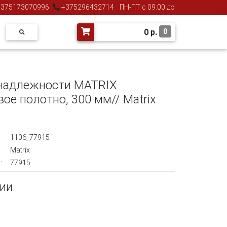
375173070996
+375296432714
ПН-ПТ с 09:00 до
18:00
0
р.
0
надлежности MATRIX
е полотно, 300 мм// Matrix
1106_77915
Matrix
:
77915
чии