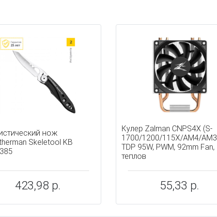
ы
Кулер Zalman CNPS4X (S-
истический нож
1700/1200/115X/AM4/AM3
therman Skeletool KB
TDP 95W, PWM, 92mm Fan,
385
теплов
423,98 р.
55,33 р.