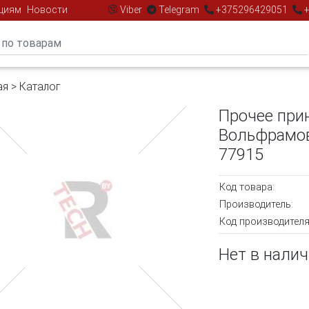
циям
Новости
Viber
Telegram
+375296429051
+
ая
>
Каталог
Прочее при
Вольфрамово
77915
Код товара:
Производитель:
Код производителя
Нет в нали