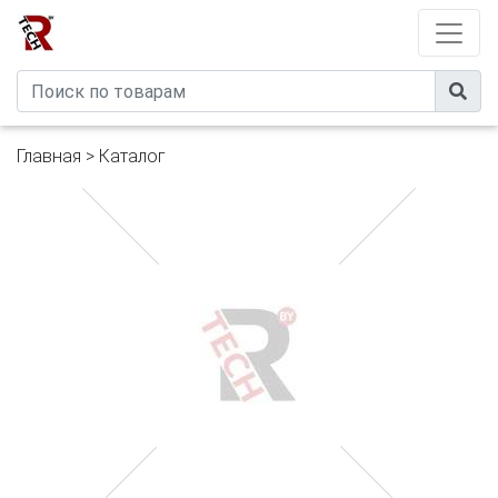
Developed by
eXtremeComp
Главная
>
Каталог