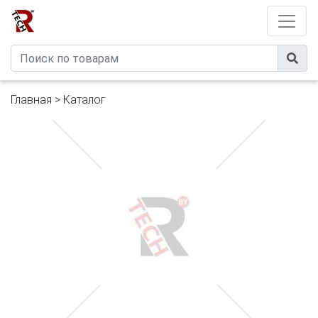
Developed by
eXtremeComp
Главная
>
Каталог