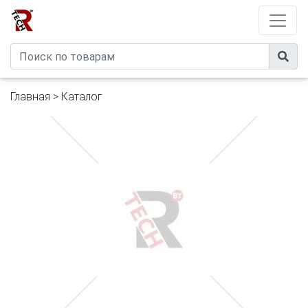
Developed by
eXtremeComp
Главная
>
Каталог