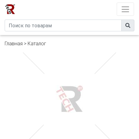
Developed by
eXtremeComp
Главная
>
Каталог