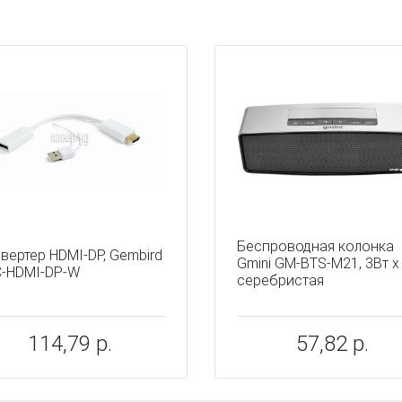
ы
Беспроводная колонка
вертер HDMI-DP, Gembird
Gmini GM-BTS-M21, 3Вт х 
-HDMI-DP-W
серебристая
114,79 р.
57,82 р.