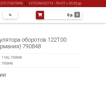
375173070996
+375296432714
ПН-ПТ с 09:00 до
18:00
0
р.
0
улятора оборотов 122T00
ермания) 790848
1106_790848
:
790848
чии