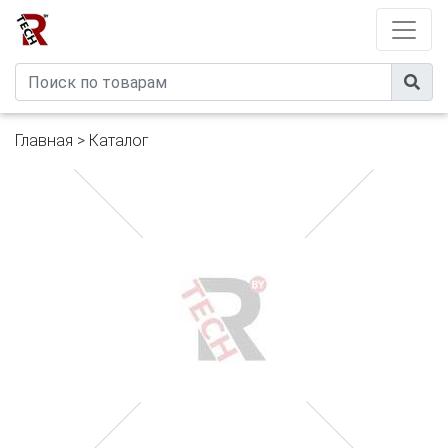
Developed by
eXtremeComp
Главная
>
Каталог