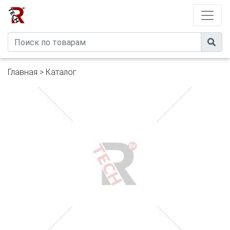
Developed by
eXtremeComp
Главная
>
Каталог