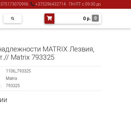
375173070996
+375296432714
ПН-ПТ с 09:00 до
18:00
0
р.
0
надлежности MATRIX Лезвия,
.// Matrix 793325
1106_793325
Matrix
:
793325
чии