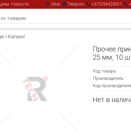
циям
Новости
Viber
Telegram
+375296429051
+
ая
>
Каталог
Прочее при
25 мм, 10 шт
Код товара:
Производитель:
Код производителя
Нет в нали