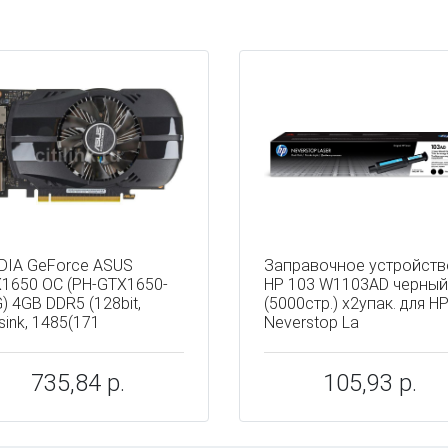
ы
DIA GeForce ASUS
Заправочное устройств
1650 OC (PH-GTX1650-
HP 103 W1103AD черный
) 4GB DDR5 (128bit,
(5000стр.) x2упак. для H
sink, 1485(171
Neverstop La
735,84 р.
105,93 р.