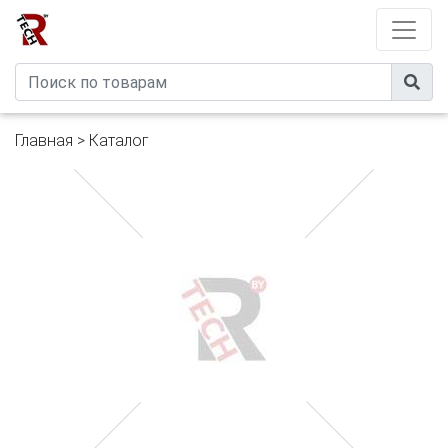
Developed by
eXtremeComp
Главная
>
Каталог