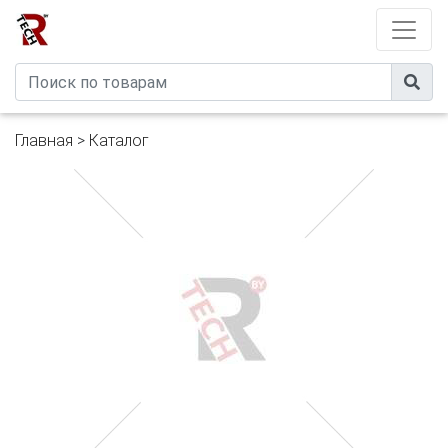
Developed by
eXtremeComp
Главная
>
Каталог