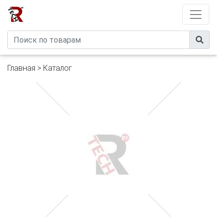
Developed by
eXtremeComp
Главная
>
Каталог