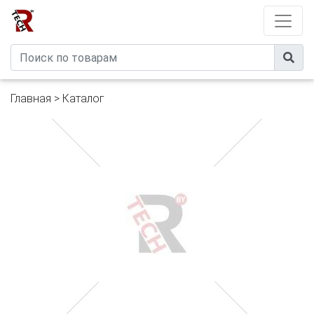
Developed by
eXtremeComp
Главная
>
Каталог