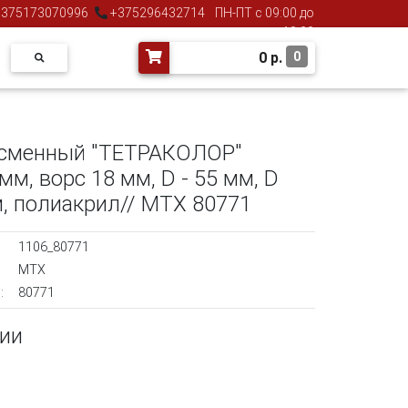
375173070996
+375296432714
ПН-ПТ с 09:00 до
18:00
0
р.
0
 сменный "ТЕТРАКОЛОР"
мм, ворс 18 мм, D - 55 мм, D
м, полиакрил// MTX 80771
1106_80771
MTX
:
80771
чии