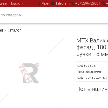
циям
Новости
Viber
Telegram
+375296429051
+
ая
>
Каталог
MTX Валик
фасад., 180 
ручки - 8 м
Код товара:
Производитель:
Код производителя
Нет в нали