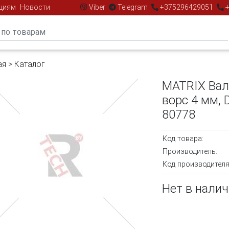
циям
Новости
Viber
Telegram
+375296429051
+
ая
>
Каталог
MATRIX Вал
ворс 4 мм, 
80778
Код товара:
Производитель:
Код производителя
Нет в нали