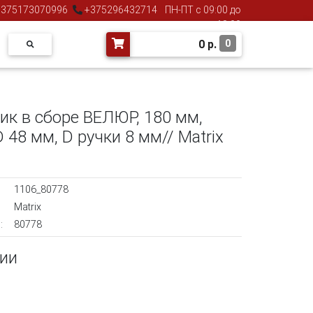
375173070996
+375296432714
ПН-ПТ с 09:00 до
18:00
0
р.
0
ик в сборе ВЕЛЮР, 180 мм,
D 48 мм, D ручки 8 мм// Matrix
1106_80778
Matrix
:
80778
чии