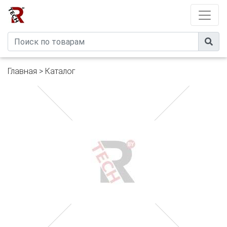
Developed by
eXtremeComp
Главная
>
Каталог