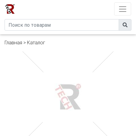
Developed by
eXtremeComp
Главная
>
Каталог