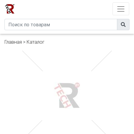
Developed by
eXtremeComp
Главная
>
Каталог