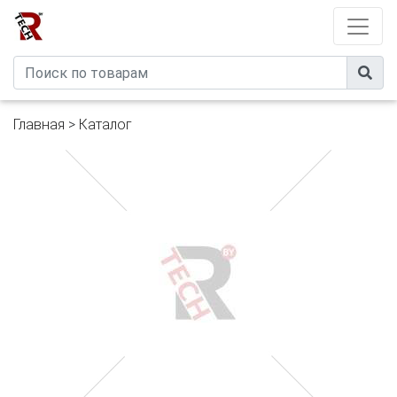
Developed by
eXtremeComp
Главная
>
Каталог