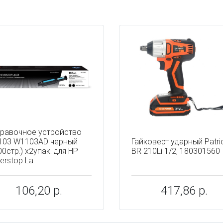
ы
равочное устройство
103 W1103AD черный
Гайковерт ударный Patri
00стр.) x2упак. для HP
BR 210Li 1/2, 180301560
erstop La
106,20 р.
417,86 р.