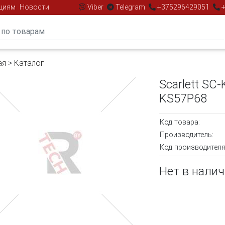
циям
Новости
Viber
Telegram
+375296429051
+
ая
>
Каталог
Scarlett SC
KS57P68
Код товара:
Производитель:
Код производителя
Нет в нали