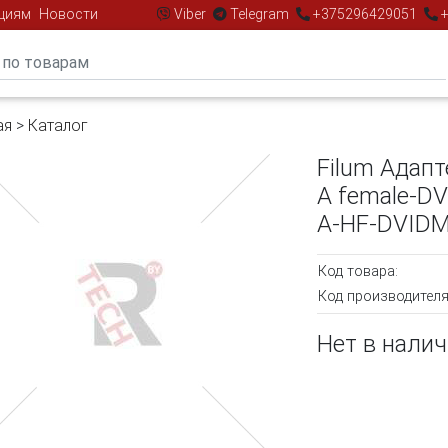
циям
Новости
Viber
Telegram
+375296429051
+
ая
>
Каталог
Filum Адап
A female-DVI
A-HF-DVIDM
Код товара:
Код производителя
Нет в нали