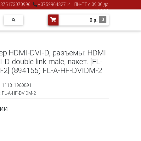
375173070996
+375296432714
ПН-ПТ с 09:00 до
18:00
0
р.
0
тер HDMI-DVI-D, разъемы: HDMI
-D double link male, пакет. [FL-
-2] (894155) FL-A-HF-DVIDM-2
1113_1960891
:
FL-A-HF-DVIDM-2
чии