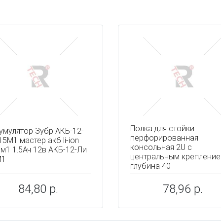
ы
Полка для стойки
умулятор Зубр АКБ-12-
перфорированная
15М1 мастер акб li-ion
консольная 2U с
 м1 1.5Ач 12в АКБ-12-Ли
центральным крепление
М1
глубина 40
84,80 р.
78,96 р.