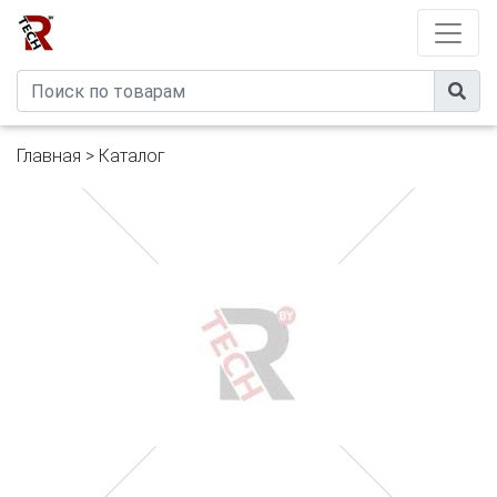
Developed by
eXtremeComp
Главная
>
Каталог