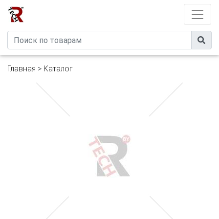
Developed by
eXtremeComp
Главная
>
Каталог