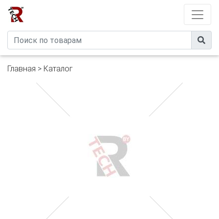
Developed by
eXtremeComp
Главная
>
Каталог