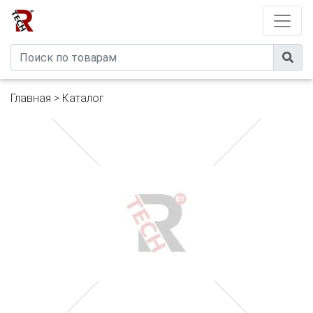
Developed by
eXtremeComp
Главная
>
Каталог