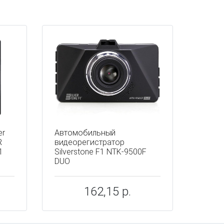
er
Автомобильный
R
видеорегистратор
1
Silverstone F1 NTK-9500F
DUO
162,15 р.