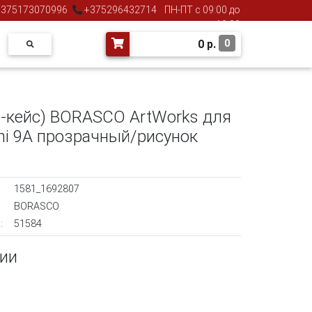
375173070996
+375296432714
ПН-ПТ с 09:00 до
18:00
0
р.
0
п-кейс) BORASCO ArtWorks для
mi 9A прозрачный/рисунок
1581_1692807
BORASCO
:
51584
чии