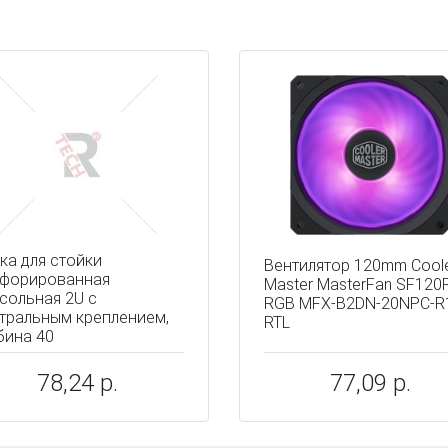
ы
ка для стойки
Вентилятор 120mm Cool
форированная
Master MasterFan SF120
сольная 2U с
RGB MFX-B2DN-20NPC-R
тральным креплением,
RTL
бина 40
78,24 р.
77,09 р.