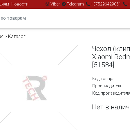
циям
Новости
Viber
Telegram
+375296429051
+
ая
>
Каталог
Чехол (кли
Xiaomi Red
[51584]
Код товара:
Производитель:
Код производителя
Нет в нали