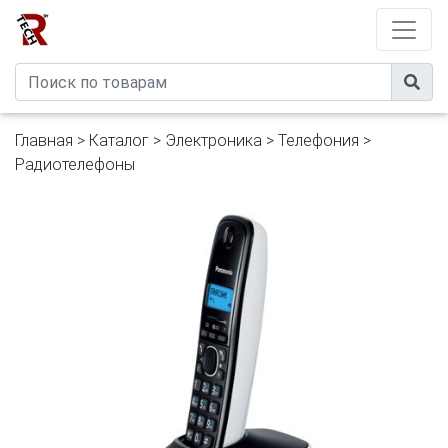
Developed by
eXtremeComp
Главная
>
Каталог
>
Электроника
>
Телефония
>
Радиотелефоны